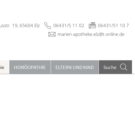
usstr. 19, 65604 Elz
06431/5 11 02
06431/51 10 7
marien-apotheke.elz@t-online.de
ie
HOMÖOPATHIE
ELTERN UND KIND
Suche
eilpflanzen A-Z
ieren und Harnwege
rthopädie und Unfallmedizin
heumatologische Erkrankungen