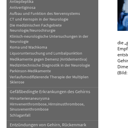
Antiepileptika
Haut, Haare und Nägel
Schmerz- und Schla
Antivertiginosa
Aufbau und Funktion des Nervensystems
Psychische Erkrankungen
Frauenkrankheiten
CT und Kernspin in der Neurologie
Die medizinischen Fachgebiete
Neurologie/Neurochirurgie
Klinisch-neurologische Untersuchungen in der
Neurologie
die „
Koma und Wachkoma
Empfi
Liquoruntersuchung und Lumbalpunktion
entst
Medikamente gegen Demenz (Antidementiva)
Gehir
Medizintechnische Diagnostik in der Neurologie
Dimen
Parkinson-Medikamente
(Bild
Verlaufsmodifizierende Therapie der Multiplen
Sklerose
Gefäßbedingte Erkrankungen des Gehirns
Hirnarterienaneurysma
Hirnvenenthrombose, Hirnsinusthrombose,
Sinusvenenthrombose
Schlaganfall
Entzündungen von Gehirn, Rückenmark