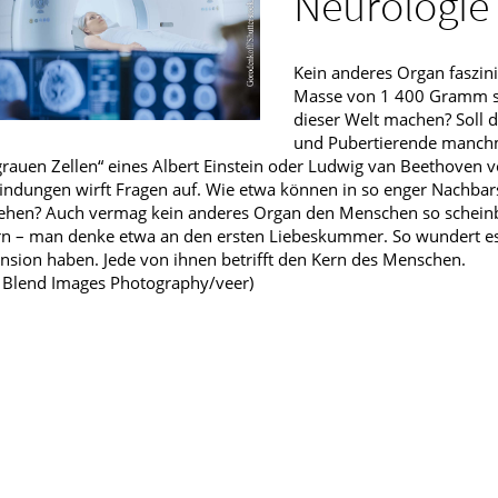
Neurologie
fmedizin
Kein anderes Organ faszin
Masse von 1 400 Gramm so
dieser Welt machen? Soll d
und Pubertierende manchm
grauen Zellen“ eines Albert Einstein oder Ludwig van Beethoven v
ndungen wirft Fragen auf. Wie etwa können in so enger Nachbars
ehen? Auch vermag kein anderes Organ den Menschen so scheinba
n – man denke etwa an den ersten Liebeskummer. So wundert es
sion haben. Jede von ihnen betrifft den Kern des Menschen.
: Blend Images Photography/veer)